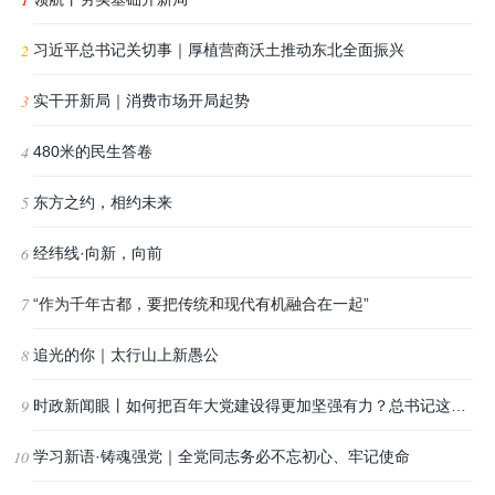
习近平总书记关切事｜厚植营商沃土推动东北全面振兴
实干开新局｜消费市场开局起势
480米的民生答卷
东方之约，相约未来
经纬线·向新，向前
“作为千年古都，要把传统和现代有机融合在一起”
追光的你｜太行山上新愚公
时政新闻眼丨如何把百年大党建设得更加坚强有力？总书记这样部署
学习新语·铸魂强党｜全党同志务必不忘初心、牢记使命