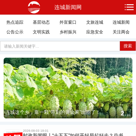
连城新闻网
热点追踪
基层动态
外宣窗口
文旅连城
连城新闻
公告公示
文明实践
乡村振兴
应急安全
关注两会
搜索
2026-08-07 22:07
习近平总书记关切事｜厚植营商沃土推动东北全
面振兴
2026-08-04 10:17
习近平总书记今年以来治国理政纪实丨坚定不移
推动高质量发展 努...
连城：“冠豸山风・微醺一夏”暑期啤酒音乐节火热启幕
3
2026-08-03 18:02
/
10
总书记的人民情怀｜“坚持高质量发展要成为领导
干部政绩观的重要...
2026-08-03 18:01
时政新闻眼丨“十五五”如何开好局起好步？总书