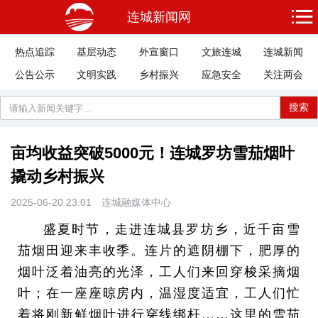
连城新闻网
热点追踪
基层动态
外宣窗口
文旅连城
连城新闻
公告公示
文明实践
乡村振兴
应急安全
关注两会
搜索
亩均收益突破5000元！连城罗坊雪茄烟叶
撬动乡村振兴
2025-06-20 23:01
连城融媒体中心
盛夏时节，走进连城县罗坊乡，近千亩雪
茄烟田迎来丰收季。连片的遮阴棚下，肥厚的
烟叶泛着油亮的光泽，工人们来回穿梭采摘烟
叶；在一座座晾房内，温湿度适宜，工人们忙
着将刚新鲜烟叶进行穿线绑杆……这里的雪茄