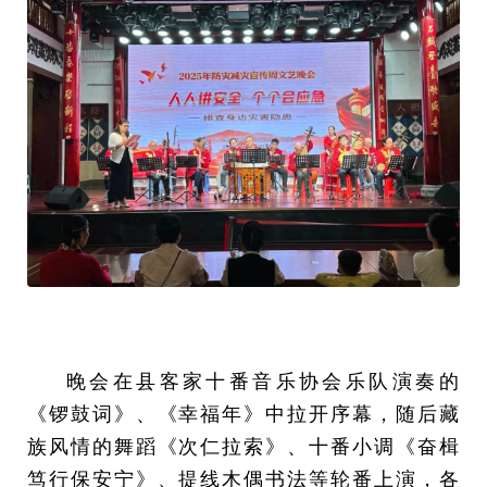
晚会在县客家十番音乐协会乐队演奏的
《锣鼓词》、《幸福年》中拉开序幕，随后藏
族风情的舞蹈《次仁拉索》、十番小调《奋楫
笃行保安宁》、提线木偶书法等轮番上演，各