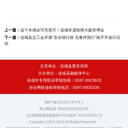
上一篇：
这个木偶会写毛笔字！连城非遗惊艳大阪世博会
下一篇：
连城县总工会开展“安全骑行路 无毒伴我行”骑手开放日活
动
主管单位：连城县委宣传部
主办单位：连城县融媒体中心
未成年专用投诉举报热线：0597-8923633
涉企网络侵权举报电话：0597-8935339
闽ICP备2021017474号-1
闽公网安备 35082502000143号
【互联网新闻信息服务许可证编号: 35120200017】
Copyright ©2011-2024 All Rights Reserved