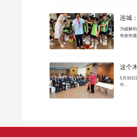
连城：
为破解幼
有效衔接.
这个
5月30
中...