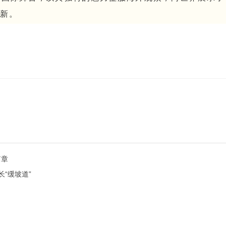
创新。
篇章
“缓坡道”