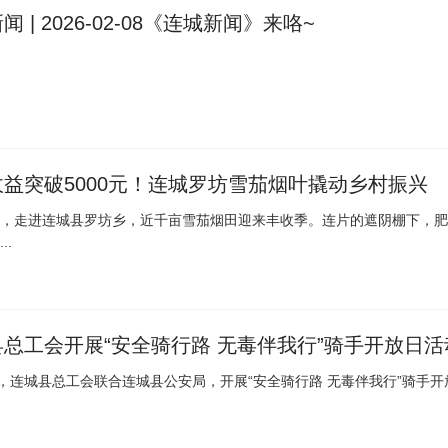
闻 | 2026-02-08《连城新闻》来咯~
益突破5000元！连城罗坊雪茄烟叶撬动乡村振兴
，走进连城县罗坊乡，近千亩雪茄烟田迎来丰收季。连片的遮阴棚下，肥
..
总工会开展“安全骑行路 无毒伴我行”骑手开放日活
日，连城县总工会联合连城县公安局，开展“安全骑行路 无毒伴我行”骑手