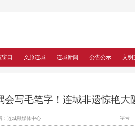
宣窗口
文旅连城
连城新闻
公告公示
文明
偶会写毛笔字！连城非遗惊艳大
字号：
辑：连城融媒体中心