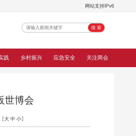
网站支持IPv6
实践
乡村振兴
应急安全
关注两会
阪世博会
【
大
中
小
】