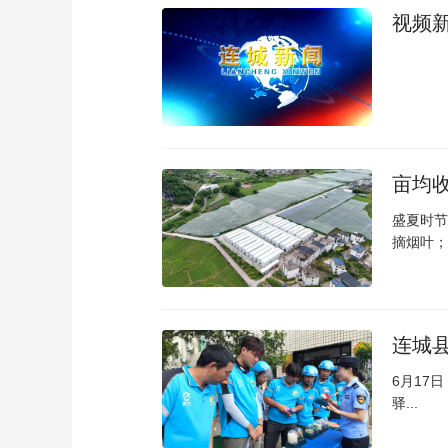
视频新
亩均收
盛夏时节
摘烟叶；.
连城县
6月17
驿...