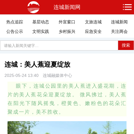
连城新闻网
热点追踪
基层动态
外宣窗口
文旅连城
连城新闻
公告公示
文明实践
乡村振兴
应急安全
关注两会
搜索
连城：美人蕉迎夏绽放
2025-05-24 13:40
连城融媒体中心
眼下，连城公园里的美人蕉进入盛花期，连
片的美人蕉花朵迎夏绽放。 微风拂过，美人蕉
在阳光下随风摇曳，橙黄色、嫩粉色的花朵汇
聚成一片，美不胜收。