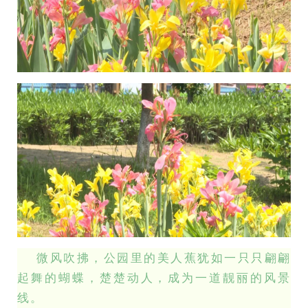
微风吹拂，公园里的美人蕉犹如一只只翩翩
起舞的蝴蝶，楚楚动人，成为一道靓丽的风景
线。