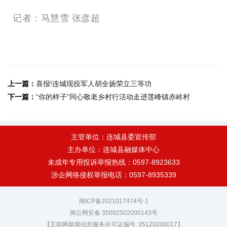
记者：马慧雪 张彦超
上一篇：
喜报!连城现役军人胡全扬荣立三等功
下一篇：
“你的样子”同心敬老乡村行活动走进莲峰镇赤岭村
主管单位：连城县委宣传部
主办单位：连城县融媒体中心
未成年专用投诉举报热线：0597-8923633
涉企网络侵权举报电话：0597-8935339
闽ICP备2021017474号-1
闽公网安备 35082502000143号
【互联网新闻信息服务许可证编号: 35120200017】