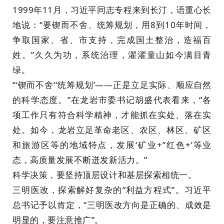
1999年11月，习近平同志专程来到长汀，语重心长
地说：“要锲而不舍、统筹规划，用8到10年时间，
争取国家、省、市支持，完成国土整治，造福百
姓。”久久为功，系统治理，濯濯童山如今满目青
绿。
“‘锲而不舍’‘统筹规划’——正是立足实际、顺应自然
的科学态度。”在龙岩市委书记胡盛代表看来，“各
项工作只有符合科学精神，才能抓在实处、落在实
处。如今，龙岩立足革命老区、农区、林区、矿区
和旅游区等的地域特点，发展‘矿业+’‘红色+’等业
态，高质量发展不断迸发新活力。”
科学决策，要坚持顶层设计和基层探索相统一。
三明医改，探索解好复杂的“利益方程式”。习近平
总书记予以肯定，“三明医改方向是正确的、成效是
明显的，要注意推广”。