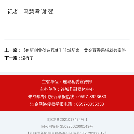
记者：马慧雪 谢 强
上一篇：
【创新创业创造冠豸】连城新泉：黄金百香果铺就共富路
下一篇：
没有了
主管单位：连城县委宣传部
主办单位：连城县融媒体中心
未成年专用投诉举报热线：0597-8923633
涉企网络侵权举报电话：0597-8935339
闽ICP备2021017474号-1
闽公网安备 35082502000143号
【互联网新闻信息服务许可证编号: 35120200017】