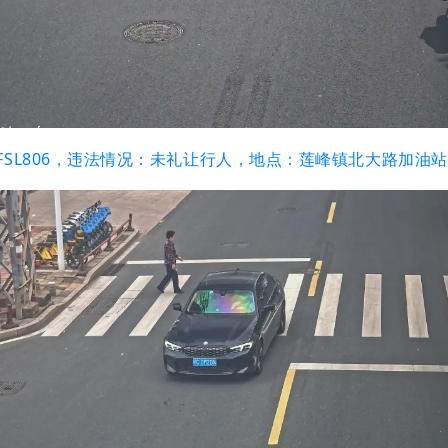
闽FSL806，违法情况：未礼让行人，地点：莲峰镇北大路加油