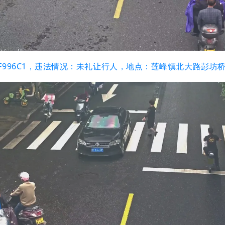
闽F996C1，违法情况：未礼让行人，地点：莲峰镇北大路彭坊