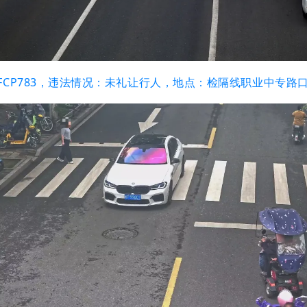
闽FCP783，违法情况：未礼让行人，地点：检隔线职业中专路