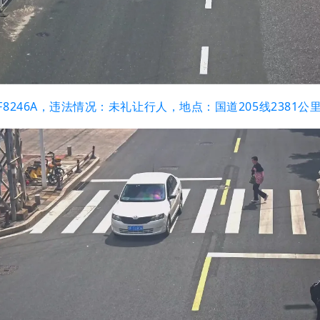
F8246A，违法情况：未礼让行人，地点：国道205线2381公里