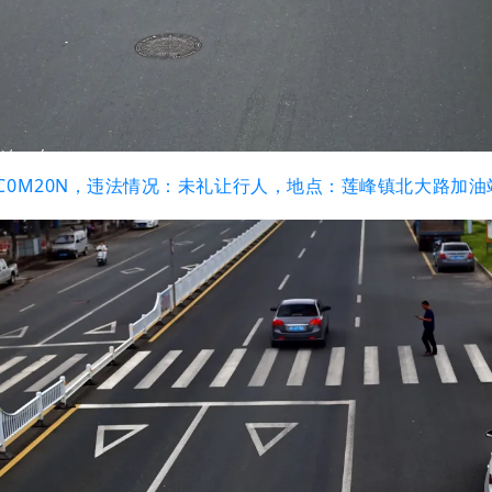
：闽C0M20N，违法情况：未礼让行人，地点：莲峰镇北大路加