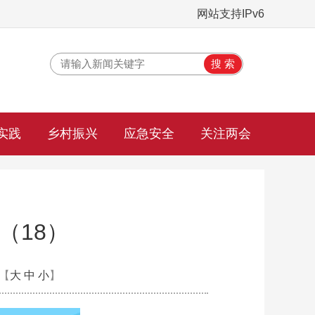
网站支持IPv6
实践
乡村振兴
应急安全
关注两会
（18）
【
大
中
小
】