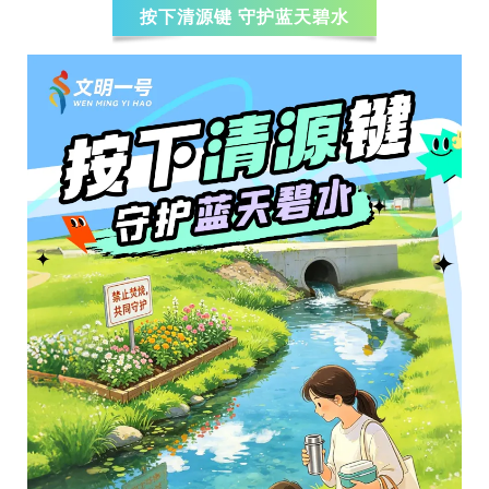
按下清源键 守护蓝天碧水