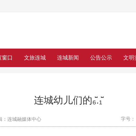
宣窗口
文旅连城
连城新闻
公告公示
文明
连城幼儿们的₆̆̈.₁̆̈
字号：
辑：连城融媒体中心