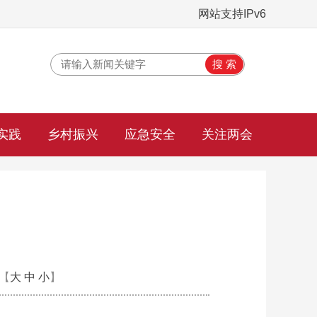
网站支持IPv6
实践
乡村振兴
应急安全
关注两会
【
大
中
小
】