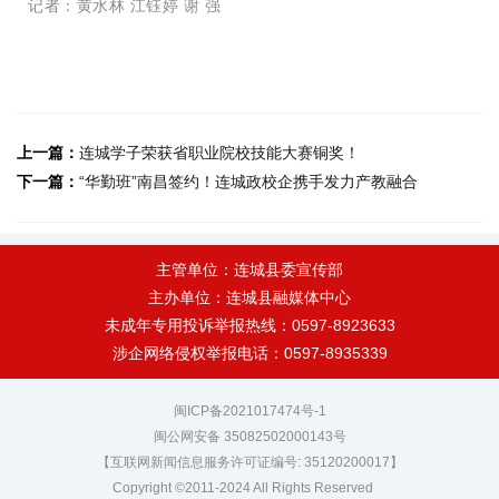
记者
：
黄水林 江钰婷 谢 强
上一篇：
连城学子荣获省职业院校技能大赛铜奖！
下一篇：
“华勤班”南昌签约！连城政校企携手发力产教融合
主管单位：连城县委宣传部
主办单位：连城县融媒体中心
未成年专用投诉举报热线：0597-8923633
涉企网络侵权举报电话：0597-8935339
闽ICP备2021017474号-1
闽公网安备 35082502000143号
【互联网新闻信息服务许可证编号: 35120200017】
Copyright ©2011-2024 All Rights Reserved