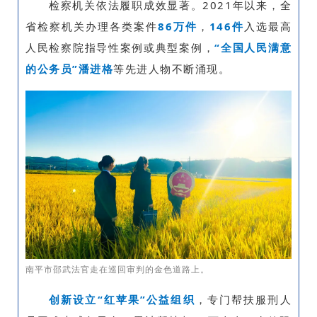
检察机关依法履职成效显著。2021年以来，全
省检察机关办理各类案件
86万件
，
146件
入选最高
人民检察院指导性案例或典型案例，
“全国人民满意
的公务员”潘进格
等先进人物不断涌现。
南平市邵武法官走在巡回审判的金色道路上。
创新设立“红苹果”公益组织
，专门帮扶服刑人