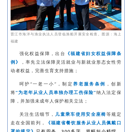
晋江市海洋与渔业执法人员登临渔船开展安全检查。图源：海上
福建
强化权益保障，出台
《福建省妇女权益保障条
例》
，率先立法保障灵活就业与新就业形态女性劳
动者权益，完善生育支持措施；
呵护“一老一小”，制定
养老服务条例
，创新
将
“为老年从业人员单独办理工伤保险”
纳入法定保
障，并加强未成年人保护相关立法；
关注生活细节，
儿童乘车使用安全座椅
等规定
走在全国前列，
《福建省餐饮服务从业人员佩戴口
罩的规定》
只有四条，300多字，篇幅短小精悍，