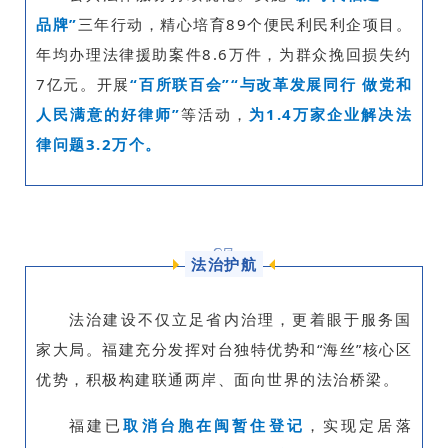
品牌”
三年行动，精心培育89个便民利民利企项目。
年均办理法律援助案件8.6万件，为群众挽回损失约
7亿元。开展
“百
所联
百会
”“与改革发展同行 做党和
人民满意的好律师”
等活动，
为1.4万家企业解决法
律问题3.2万个。
05
法治护航
法治建设不仅立足省内治理，更着眼于服务国
家大局。福建充分发挥对台独特优势和“海丝”核心区
优势，积极构建联通两岸、面向世界的法治桥梁。
福建已
取消台胞在闽暂住登记
，实现定居落