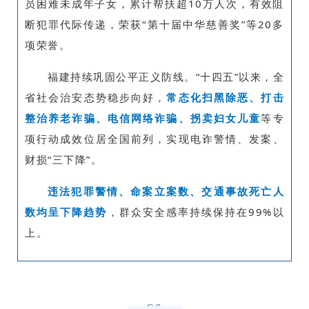
员困难未成年子女，累计帮扶超10万人次，有效阻
断犯罪代际传递，荣获“第十届中华慈善奖”等20多
项荣誉。
福建持续巩固公平正义防线。“十四五”以来，全
省社会治安态势稳步向好，
常态化扫黑除恶、打击
整治养老诈骗、电信网络诈骗、拐卖妇女儿童
等专
项行动成效位居全国前列，实现电诈警情、发案、
财损“三下降”。
违
法犯罪警情、命案立案数、交通事故死亡人
数均呈下降趋势
，群众安全感率持续保持在99%以
上。
04