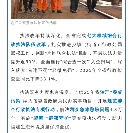
连江公安开展法治宣传活动。
执法改革持续深化。全省完成
七大领域综合行
政执法队伍改革
，扎实推进乡镇（街道）行政处罚
赋权工作，创新“片区联合执法”机制，基层执法力量
提升近50%。全面推行“综合查一次”“入企扫码”，深
入落实“首违不罚”“轻微免罚”，2025年全省行政检
查量同比下降33.1%。
执法既有力度也有温度。连续25年将
治理“餐桌
污染”
纳入省委省政府为民办实事项目；开展
规范涉
企行政执法专项行动
，解决
群众急难愁盼问题
4.3万
个；实施
“碧海”“静夜守护”
等专项执法行动，助力
福建生态环境质量保持全优。