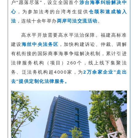
户“愿落尽落”，设立全国首个
涉台海事纠纷解决中
心
，为参加法考的台湾考生提供
仓颉和速成输入
法
，连续十余年举办
两岸司法交流活动
。
高水平开放需要高水平法治保障。福建高标准
建设
海丝中央法务区
，加快构建诉讼、仲裁、调解
有机衔接的国际商事海事争端解决机制，累计引进
法律服务机构（项目）260个，线上线下集聚法
务、泛法务机构超4000家，为
2万余家企业“走出
去”提供定制化法律服务。