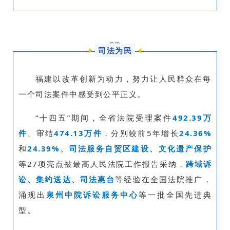
03
司法为民
福建以改革创新为动力，努力让人民群众在每
一个司法案件中感受到公平正义。
“十四五”期间，全省法院受理案件
492.39万
件
、审结
474.13万件
，分别较前5年增长
24.36%
和
24.39%
。
司法服务自贸区建设、文化遗产保护
等27项亮点被最高人民法院工作报告采纳，
跨域诉
讼、集约送达、司法惠台
等经验在全国法院推广，
涌现出
泉州中院诉讼服务中心
等一批全国先进典
型。