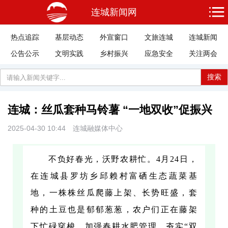
连城新闻网
热点追踪
基层动态
外宣窗口
文旅连城
连城新闻
公告公示
文明实践
乡村振兴
应急安全
关注两会
搜索
连城：丝瓜套种马铃薯 “一地双收”促振兴
2025-04-30 10:44
连城融媒体中心
不负好春光，沃野农耕忙。4月24日，
在连城县罗坊乡邱赖村富硒生态蔬菜基
地，一株株丝瓜爬藤上架、长势旺盛，套
种的土豆也是郁郁葱葱，农户们正在藤架
下忙碌穿梭，加强春耕水肥管理，夯实“双