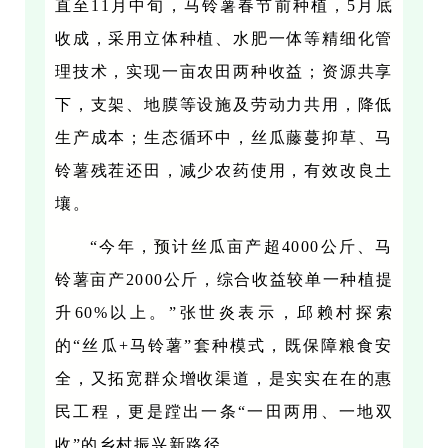
直至11月中旬，马铃薯春节前种植，5月底
收成，采用立体种植、水肥一体等精细化管
理技术，实现一亩农田两种收益；资源共享
下，支架、地膜等设施及劳动力共用，降低
生产成本；生态循环中，丝瓜藤蔓抑草、马
铃薯残茬还田，减少农药使用，有效改良土
壤。
“今年，预计丝瓜亩产超4000公斤、马
铃薯亩产2000公斤，综合收益较单一种植提
升60%以上。”张世炎表示，邱赖村探索
的“丝瓜+马铃薯”套种模式，既保障粮食安
全，又拓宽群众增收渠道，是实实在在的惠
民工程，更是蹚出一条“一田两用、一地双
收”的乡村振兴新路径。