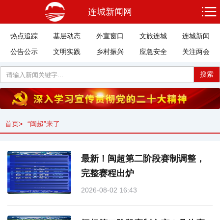
连城新闻网
热点追踪
基层动态
外宣窗口
文旅连城
连城新闻
公告公示
文明实践
乡村振兴
应急安全
关注两会
搜索
首页
>
“闽超”来了
最新！闽超第二阶段赛制调整，
完整赛程出炉
2026-08-02 16:43