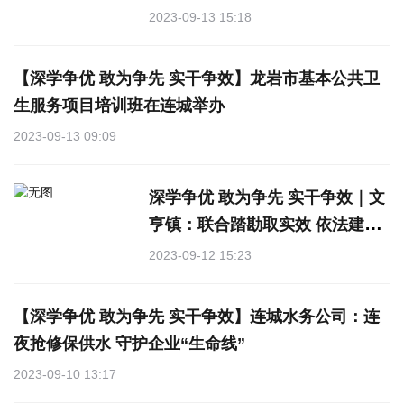
导生态环境保护目标责任书考核
2023-09-13 15:18
工作推进会及交办生态环境问题
清单
【深学争优 敢为争先 实干争效】龙岩市基本公共卫
生服务项目培训班在连城举办
2023-09-13 09:09
深学争优 敢为争先 实干争效｜文
亨镇：联合踏勘取实效 依法建房
要保障
2023-09-12 15:23
【深学争优 敢为争先 实干争效】连城水务公司：连
夜抢修保供水 守护企业“生命线”
2023-09-10 13:17