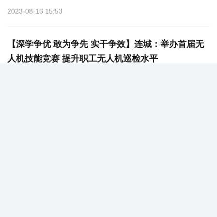
2023-08-16 15:53
【深学争优 敢为争先 实干争效】连城：举办首届无
人机技能竞赛 提升职工无人机巡检水平
2023-08-12 15:56
【深学争优 敢为争先 实干争效】连城县领导调研乡
镇干部周转房及“五小”设施建设工作
2023-08-11 09:23
【深学争优 敢为争先 实干争效】连城县市场监管局
朋口监管所:为民解忧办实事 情暖群众赠锦旗
2023-08-09 09:44