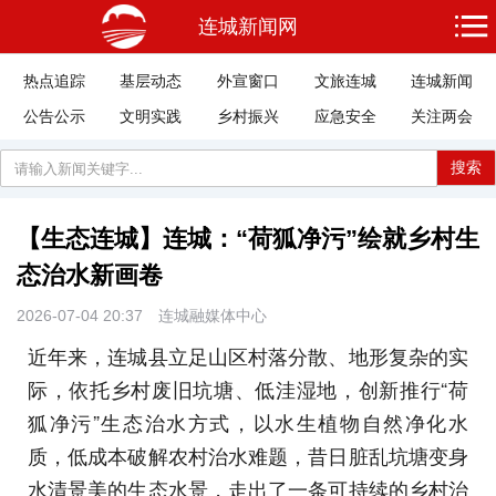
连城新闻网
热点追踪
基层动态
外宣窗口
文旅连城
连城新闻
公告公示
文明实践
乡村振兴
应急安全
关注两会
搜索
【生态连城】连城：“荷狐净污”绘就乡村生
态治水新画卷
2026-07-04 20:37
连城融媒体中心
近年来，连城县立足山区村落分散、地形复杂的实
际，依托乡村废旧坑塘、低洼湿地，创新推行“荷
狐净污”生态治水方式，以水生植物自然净化水
质，低成本破解农村治水难题，昔日脏乱坑塘变身
水清景美的生态水景，走出了一条可持续的乡村治