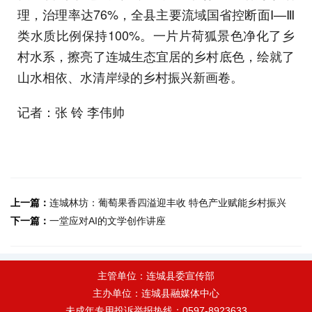
理，治理率达76%，全县主要流域国省控断面Ⅰ—Ⅲ
类水质比例保持100%。一片片荷狐景色净化了乡
村水系，擦亮了连城生态宜居的乡村底色，绘就了
山水相依、水清岸绿的乡村振兴新画卷。
记者：张 铃 李伟帅
上一篇：
连城林坊：葡萄果香四溢迎丰收 特色产业赋能乡村振兴
下一篇：
一堂应对AI的文学创作讲座
主管单位：连城县委宣传部
主办单位：连城县融媒体中心
未成年专用投诉举报热线：0597-8923633