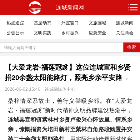
连城新闻网
热点追踪
基层动态
外宣窗口
文旅连城
连城新闻
公告公示
文明实践
乡村振兴
应急安全
关注两会
搜索
【大爱龙岩·福莲冠豸】这位连城宣和乡贤
捐20余盏太阳能路灯，照亮乡亲平安路→
2026-06-02 15:46
连城融媒体中心
桑梓情深系故土，善行义举暖乡邻。在“大爱龙
岩・福莲冠豸”新时代精神文明品牌建设热潮中，
连城县宣和镇紫林村乡贤卢俊兴心怀故里、情系乡
亲，慷慨捐资为培田新村至紫林自角路段购置并安
，用实际行动诠释新时代乡
装二十余盏太阳能路灯