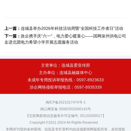
上一篇：
连城县举办2026年科技活动周暨“全国科技工作者日”活动
下一篇：
政企携手庆“六一”，电力爱心暖童心——国网泉州供电公司
走进北团电力希望小学开展志愿服务活动
主管单位：连城县委宣传部
主办单位：连城县融媒体中心
未成年专用投诉举报热线：0597-8923633
涉企网络侵权举报电话：0597-8935339
闽ICP备2021017474号-1
闽公网安备 35082502000143号
【互联网新闻信息服务许可证编号: 35120200017】
Copyright ©2011-2024 All Rights Reserved
本网所刊登的各种新闻、信息及专栏资料均由连城新闻网版权所有，未经授权