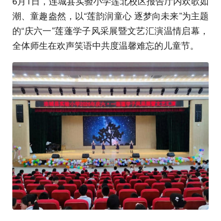
6月1日，连城县实验小学莲北校区报告厅内欢歌如
潮、童趣盎然，以“莲韵润童心 逐梦向未来”为主题
的“庆六一”莲蓬学子风采展暨文艺汇演温情启幕，
全体师生在欢声笑语中共度温馨难忘的儿童节。