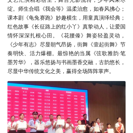
绽。师生合唱《我会等》温柔治愈，如春风拂心；
课本剧《龟兔赛跑》妙趣横生，用童真演绎经典；
红色故事《长征路上的红小丫》真挚动人，让爱国
情怀深深扎根心田。《花腰傣》舞姿轻盈灵动，
《少年有志》尽显朝气昂扬，街舞《壹起街舞》节
奏明快、活力爆棚。最惊艳的当属《弦歌雅韵·笔
墨芳华》，器乐悠扬与书画墨香交融，古韵悠长，
尽显中华传统文化之美，赢得全场阵阵掌声。