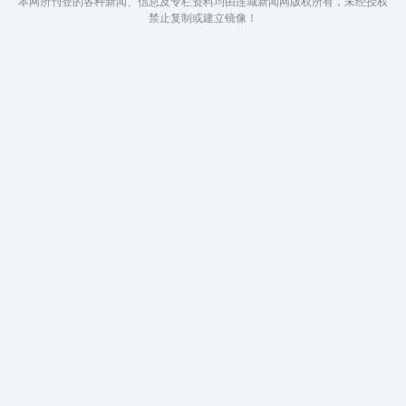
本网所刊登的各种新闻、信息及专栏资料均由连城新闻网版权所有，未经授权
禁止复制或建立镜像！