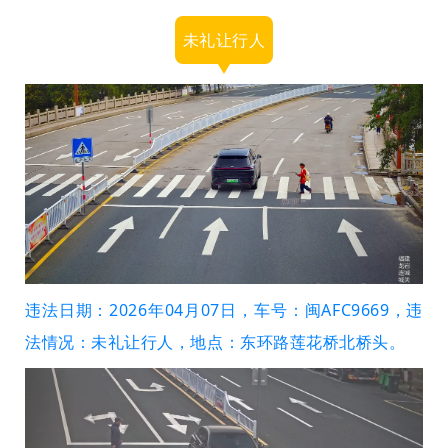
未礼让行人
违法日期：2026年04月07日，车号：闽AFC9669，违
法情况：未礼让行人，地点：东环路莲花桥北桥头。