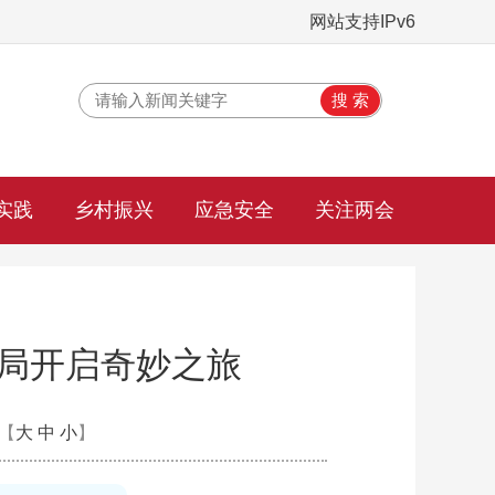
网站支持IPv6
实践
乡村振兴
应急安全
关注两会
象局开启奇妙之旅
【
大
中
小
】