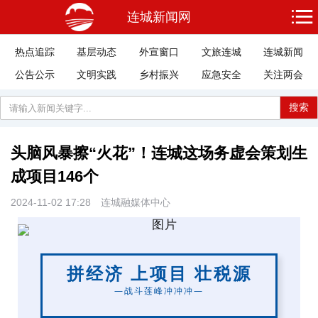
连城新闻网
热点追踪
基层动态
外宣窗口
文旅连城
连城新闻
公告公示
文明实践
乡村振兴
应急安全
关注两会
搜索
头脑风暴擦“火花”！连城这场务虚会策划生
成项目146个
2024-11-02 17:28
连城融媒体中心
拼经济 上项目 壮税源
—战斗莲峰冲冲冲—