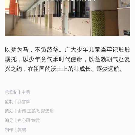
以梦为马，不负韶华。广大少年儿童当牢记殷殷
嘱托，以少年意气承时代使命，以蓬勃朝气赴复
兴之约，在祖国的沃土上茁壮成长、逐梦远航。
总监制丨申勇
监制丨龚雪辉
策划丨史伟 王鹏飞 彭汉明
编导丨卢心雨 黄茜
制作丨郭鹏