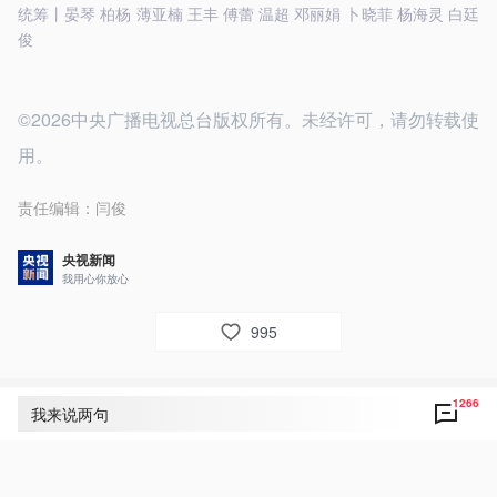
统筹丨晏琴 柏杨 薄亚楠 王丰 傅蕾 温超 邓丽娟 卜晓菲 杨海灵 白廷
俊
©2026中央广播电视总台版权所有。未经许可，请勿转载使
用。
责任编辑：
闫俊
央视新闻
我用心你放心
995
1266
评论
1266
我来说两句
央视网友um8dbs
30